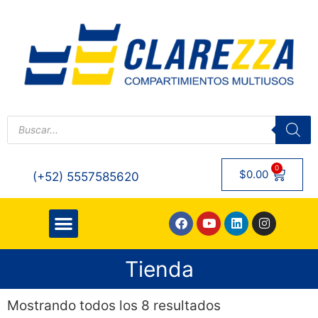
0
$
0.00
(+52) 5557585620
QUIENES SOMOS
Tienda
Mostrando todos los 8 resultados