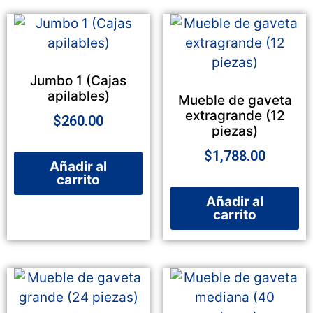
Jumbo 1 (Cajas
apilables)
Mueble de gaveta
extragrande (12
$
260.00
piezas)
$
1,788.00
Añadir al
carrito
Añadir al
carrito