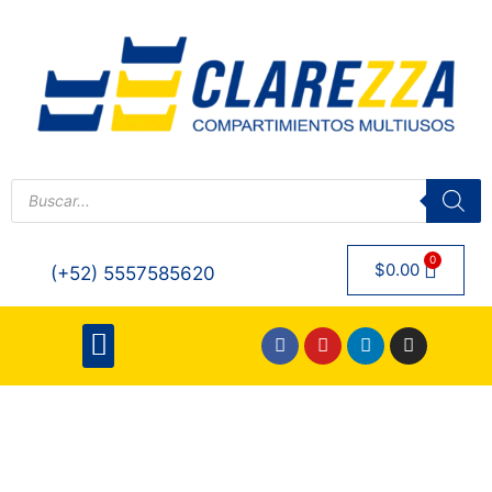
0
$
0.00
(+52) 5557585620
QUIENES SOMOS